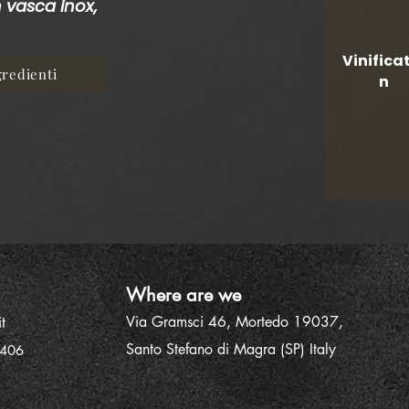
n vasca inox,
Vinifica
gredienti
n
Where are we
Via Gramsci 46, Mortedo 19037,
t
Santo Stefano
di Magra (SP) Italy
2406