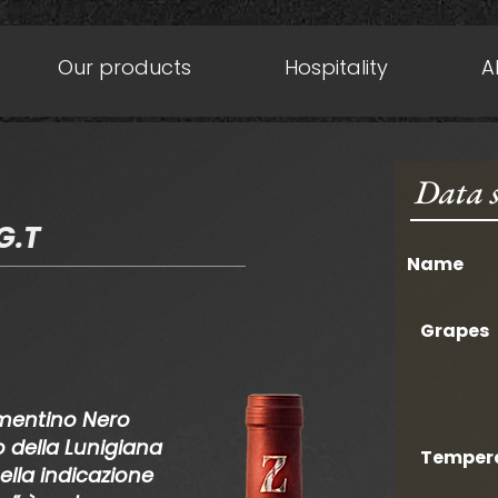
Our products
Hospitality
A
Data s
G.T
Name
Grapes
ermentino Nero
 della Lunigiana
Temper
ella indicazione