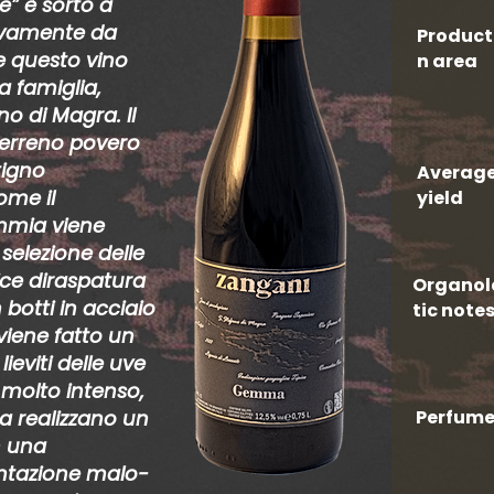
e” è sorto a
sivamente da
Product
re questo vino
n area
a famiglia,
no di Magra. Il
terreno povero
tigno
Averag
ome il
yield
mmia viene
elezione delle
ice diraspatura
Organol
n botti in acciaio
tic note
iene fatto un
ieviti delle uve
 molto intenso,
ca realizzano un
Perfum
n una
entazione malo-