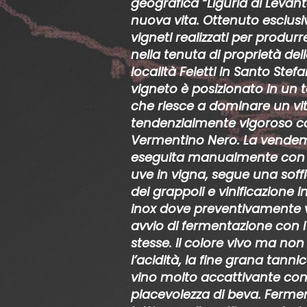
geografica “Liguria di Levant
nuova vita. Ottenuto esclu
vigneti realizzati per produr
nella tenuta di proprietà dell
località Feletti in Santo Stefa
vigneto è posizionato in un 
che riesce a dominare un vi
tendenzialmente vigoroso c
Vermentino Nero. La vende
eseguita manualmente con s
uve in vigna, segue una soff
dei grappoli e vinificazione i
inox dove preventivamente v
avvio di fermentazione con i l
stesse. Il colore vivo ma non
l’acidità, la fine grana tanni
vino molto accattivante co
piacevolezza di beva. Ferm