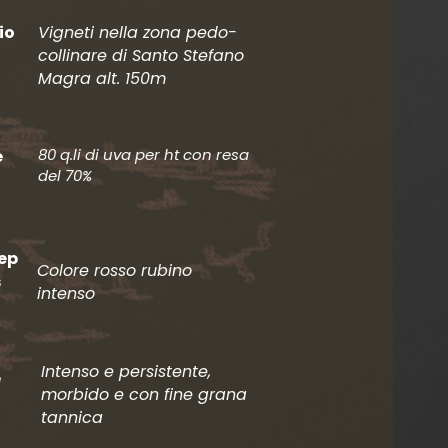
io
Vigneti nella zona pedo-
collinare di Santo Stefano
Magra alt. 150m
80 q.li di uva per ht con resa
e
del 70%
ep
Colore rosso rubino
s
intenso
Intenso e persistente,
e
morbido e con fine grana
tannica