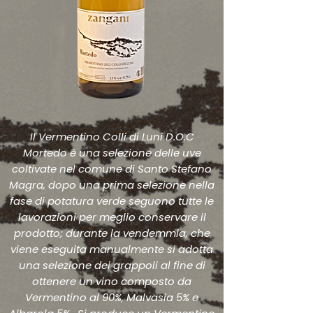
Il Vermentino Colli di Luni D.O.C
Mortedo è una selezione delle uve
coltivate nel comune di Santo Stefano
Magra, dopo una prima selezione nella
fase di potatura verde seguono tutte le
lavorazioni per meglio conservare il
prodotto; durante la vendemmia, che
viene eseguita manualmente si adotta
una selezione dei grappoli al fine di
ottenere un vino composto da
Vermentino al 90%, Malvasia 5% e