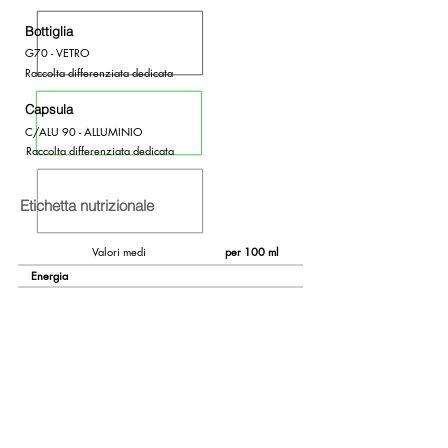
Bottiglia
G70 - VETRO
Raccolta differenziata dedicata
Capsula
C/ALU 90 - ALLUMINIO
Raccolta differenziata dedicata
Etichetta nutrizionale
Valori medi
per 100 ml
Energia
Carboidrati
0,2
di cui zuccheri
0,9
307