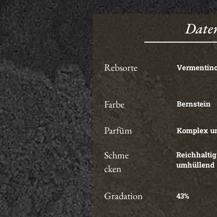
Daten
Rebsorte
Vermentin
Farbe
Bernstein
Parfüm
Komplex un
Schme
Reichhalti
umhüllend
cken
Gradation
43%