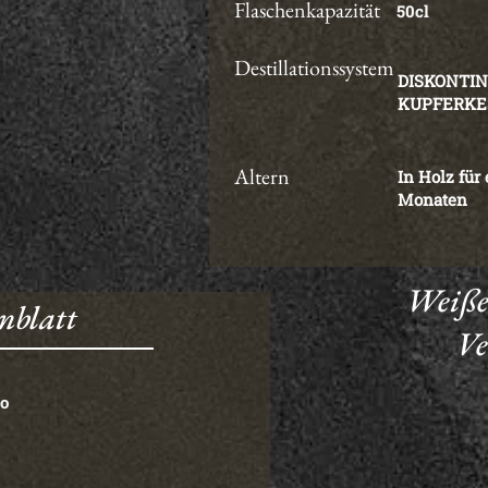
Flaschenkapazität
50cl
Destillationssystem
DISKONTI
KUPFERKE
Altern
In Holz für
Monaten
Weiße
nblatt
Ve
o