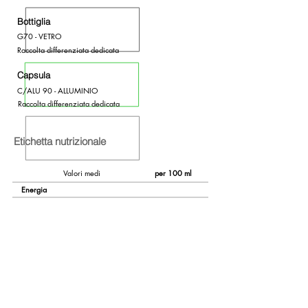
Bottiglia
G70 - VETRO
Raccolta differenziata dedicata
Capsula
C/ALU 90 - ALLUMINIO
Raccolta differenziata dedicata
Etichetta nutrizionale
Valori medi
per 100 ml
Energia
Carboidrati
0,2
di cui zuccheri
0,9
307