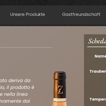
Unsere Produkte
Gastfreundschaft
Scheda
Nam
Traube
sato deriva da
io, il prodotto è
e nella linea
Temper
sivamente dai