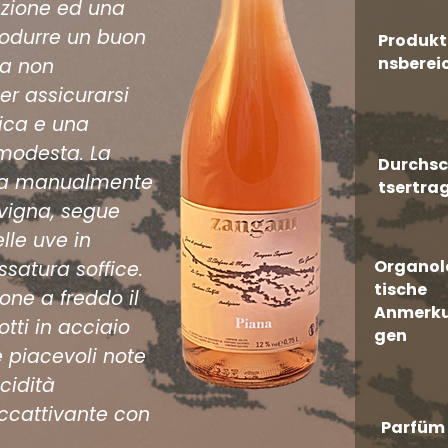
ezione ed una
odurre un buon
Produkt
nsberei
va non
r assicurarsi
ica e una
modesta. La
Durchsc
ta manualmente
tsertra
 vigna, segue
le uve in
Organol
satura soffice.
tische
ne a freddo il
Anmerk
otti in acciaio
gen
le piacevoli note
acidità
accattivante con
Parfüm