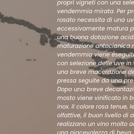
propri vigneti con una sel
vendemmia mirata. Per pr
rosato necessita di una u
eccessivamente matura pe
una buona dotazione acid
maturazione antocianica 
vendemmia viene esegui
con selezione delle uve in
una breve macerazione del
pressa seguite da una pres
Dopo una breve decantazio
mosto viene vinificato in b
inox. Il colore rosa tenue, 
olfattive, il buon livello di 
realizzano un vino molto 
una piacevolezza di beva.