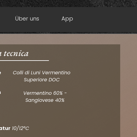
Über uns
App
 tecnica
e
Colli di Luni Vermentino
Superiore DOC
n
Vermentino 60% -
Sangiovese 40%
atur
10/12°C