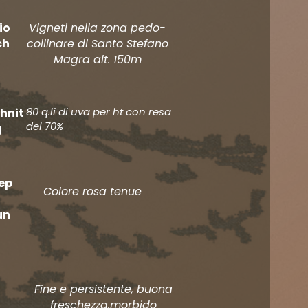
io
Vigneti nella zona pedo-
ch
collinare di Santo Stefano
Magra alt. 150m
80 q.li di uva per ht con resa
hnit
del 70%
g
ep
Colore rosa tenue
un
Fine e persistente, buona
freschezza,morbido